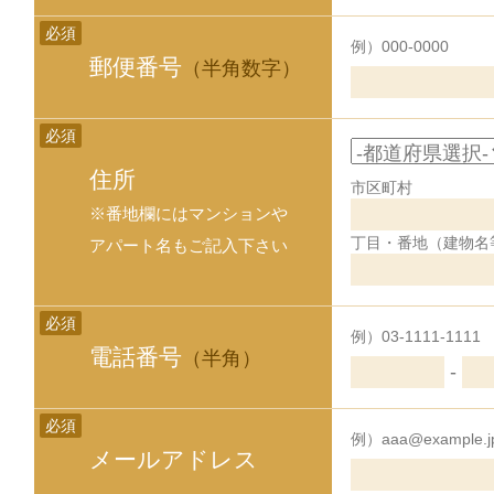
必須
例）000-0000
郵便番号
（半角数字）
必須
住所
市区町村
※番地欄にはマンションや
丁目・番地（建物名
アパート名もご記入下さい
必須
例）03-1111-1111
電話番号
（半角）
-
必須
例）aaa@example.j
メールアドレス