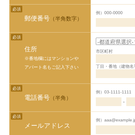
必須
例）000-0000
郵便番号
（半角数字）
必須
住所
市区町村
※番地欄にはマンションや
丁目・番地（建物名
アパート名もご記入下さい
必須
例）03-1111-1111
電話番号
（半角）
-
必須
例）aaa@example.j
メールアドレス