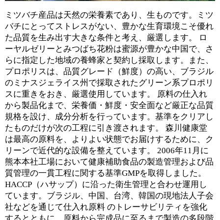
ミツバチ産品は天然の栄養素であり、生ものです。ミツ
バチにとってストレスがない、豊かな生育環境こそ優れ
た品質を生み出す大きな条件と考え、厳選します。 ロ
ーヤルゼリーとみつばち花粉は蜜源が豊かな中国で、さ
らに指定した地域の養蜂家と契約し採取します。また、
プロポリスは、品質グレード（鮮度）の高い、ブラジル
のミナスジェライス州で採取されたグリーン系プロポリ
スに重きをおき、厳選使用しています。 原料の仕入れ
から製品化まで、栄養価・鮮度・安全面など厳正な品質
規格を設け、成分分析を行っています。基準をクリアし
たものだけが次の工程に引き渡されます。 森川健康堂
は最高の原料を、よりよい状態でお届けするために、ク
リーンで近代的な設備を整えています。 2006年11月に
熊本本社工場において健康補助食品の製造管理および品
質管理の一貫工程に関する基準GMPを取得しました。
HACCP（ハサップ）に沿った衛生管理と合わせ運用し
ています。ブラジル、中国、台湾、韓国の現地法人子会
社などを通じて仕入れ原料 のトレーサビリティを強化
するとともに、原料から完成品に至るまで製造の多段階