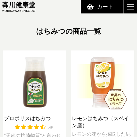
カート
森川健康堂 MORIKAWAKENKODO
はちみつの商品一覧
プロポリスはちみつ
レモンはちみつ（スペイ
ン産）
5件
レモンの花から採取した純
"天然の抗菌物質”と言われ