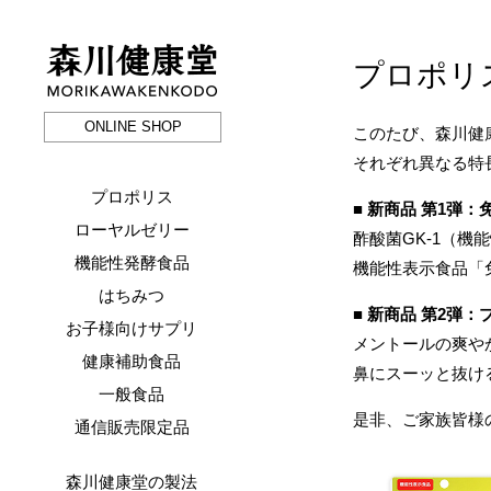
プロポリ
森川健康堂 MORIKAWAKENKODO
ONLINE SHOP
このたび、森川健
それぞれ異なる特
プロポリス
■ 新商品 第1弾
ローヤルゼリー
酢酸菌GK-1（
機能性発酵食品
機能性表示食品「
はちみつ
■ 新商品 第2弾
お子様向けサプリ
メントールの爽や
健康補助食品
鼻にスーッと抜け
一般食品
是非、ご家族皆様
通信販売限定品
森川健康堂の製法
-