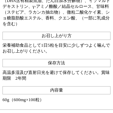
（DHA含有精製魚油、たん白加水分解物）、イソマルト
デキストリン、γ-アミノ酪酸／結晶セルロース、甘味料
（ステビア、ラカンカ抽出物）、微粒二酸化ケイ素、シ
ョ糖脂肪酸エステル、香料、クエン酸、（一部に乳成分
を含む）
お召し上がり方
栄養補助食品として1日5粒を目安に少しずつよく噛んで
お召し上がりください。
保存方法
高温多湿及び直射日光を避けて保存してください。賞味
期限 2年間
内容量
60g（600mg×100粒）