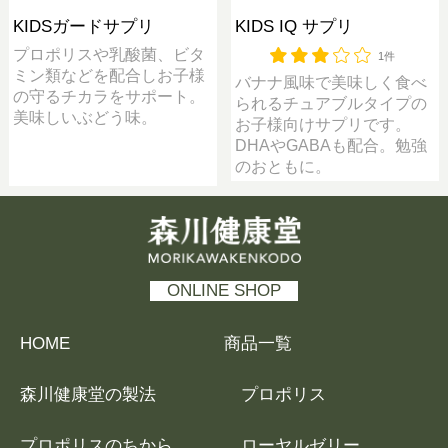
KIDSガードサプリ
KIDS IQ サプリ
プロポリスや乳酸菌、ビタ
1件
ミン類などを配合しお子様
バナナ風味で美味しく食べ
の守るチカラをサポート。
られるチュアブルタイプの
美味しいぶどう味。
お子様向けサプリです。
DHAやGABAも配合。勉強
のおともに。
森川健康堂 MORIKAWAKENKODO
ONLINE SHOP
HOME
商品一覧
森川健康堂の製法
プロポリス
プロポリスのちから
ローヤルゼリー