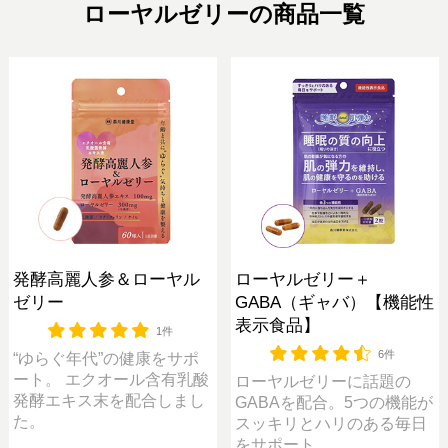
ローヤルゼリーの商品一覧
発酵高麗人参＆ローヤル
ローヤルゼリー＋
ゼリー
GABA（ギャバ）【機能性
表示食品】
1件
6件
“ゆらぐ年代”の健康をサポ
ート。 エクオール含有乳酸
ローヤルゼリーに話題の
発酵エキス末を配合しまし
GABAを配合。5つの機能が
た。
スッキリとハリのある毎日
をサポート。