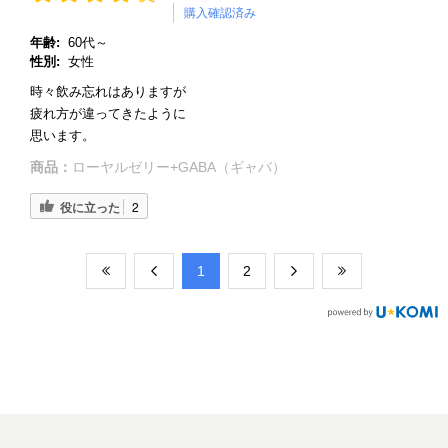
購入確認済み
年齢:
60代～
性別:
女性
時々飲み忘れはありますが
疲れ方が違ってきたように
思います。
商品：
ローヤルゼリー+GABA（ギャバ）
役に立った
2
​1
​2