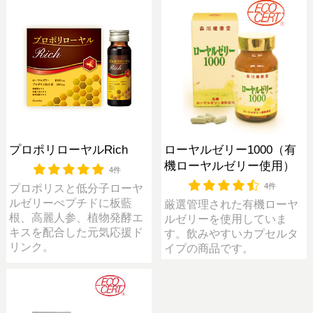
プロポリローヤルRich
ローヤルゼリー1000（有
機ローヤルゼリー使用）
4件
4件
プロポリスと低分子ローヤ
ルゼリーぺプチドに板藍
厳選管理された有機ローヤ
根、高麗人参、植物発酵エ
ルゼリーを使用していま
キスを配合した元気応援ド
す。飲みやすいカプセルタ
リンク。
イプの商品です。