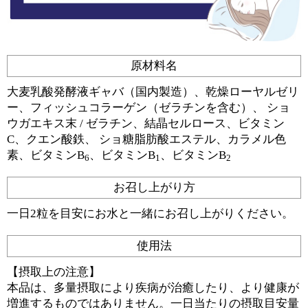
原材料名
大⻨乳酸発酵液ギャバ（国内製造）、乾燥ローヤルゼリ
ー、フィッシュコラーゲン（ゼラチンを含む）、 ショ
ウガエキス末 / ゼラチン、結晶セルロース、ビタミン
C、クエン酸鉄、 ショ糖脂肪酸エステル、カラメル色
素、ビタミンB
、ビタミンB
、ビタミンB
6
1
2
お召し上がり方
一日2粒を目安にお水と一緒にお召し上がりください。
使用法
【摂取上の注意】
本品は、多量摂取により疾病が治癒したり、より健康が
増進するものではありません。一日当たりの摂取目安量