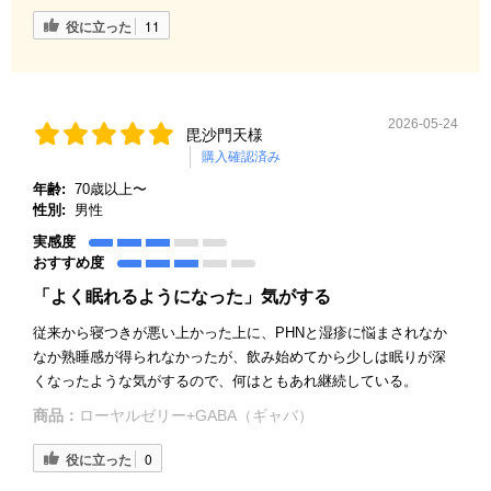
役に立った
11
2026-05-24
毘沙門天様
購入確認済み
年齢:
70歳以上〜
性別:
男性
実感度
おすすめ度
「よく眠れるようになった」気がする
従来から寝つきが悪い上かった上に、PHNと湿疹に悩まされなか
なか熟睡感が得られなかったが、飲み始めてから少しは眠りが深
くなったような気がするので、何はともあれ継続している。
商品：
ローヤルゼリー+GABA（ギャバ）
役に立った
0