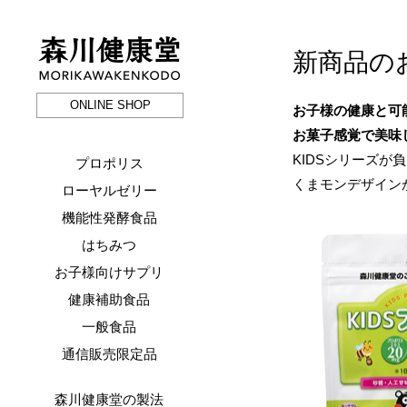
新商品の
森川健康堂 MORIKAWAKENKODO
ONLINE SHOP
お子様の健康と可
お菓子感覚で美味
KIDSシリーズ
プロポリス
くまモンデザイン
ローヤルゼリー
機能性発酵食品
はちみつ
お子様向けサプリ
健康補助食品
一般食品
通信販売限定品
森川健康堂の製法
-