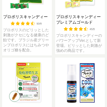
プロポリスキャンディー
プロポリスキャンディー
プレミアムゴールド
90件
45件
プロポリスのピリッとした
刺激がクセになる健康のど
プロポリスキャンディーの
飴です。ブラジル産グリー
パワーアップVer.として新
ンプロポリスにはちみつや
登場。ピリッとした刺激が
オリゴ糖を配合。
強めの商品です。