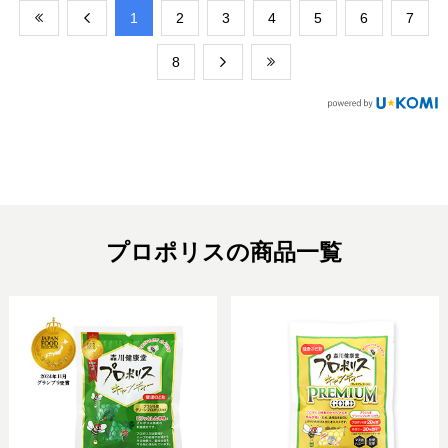
​1
​2
​3
​4
​5
​6
​7
​8
プロポリスの商品一覧