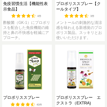
免疫習慣生活【機能性表
プロポリススプレー【ク
示食品】
ールタイプ】
4件
3件
酢酸菌（GK-1）にプロポリ
メントールの刺激的な清涼
スを配合した免疫機能の維
感を味わえる新感覚のプロ
持と鼻の不快感を軽減にア
ポリス製品。スッキリとお
プローチ。
使いいただけます。
プロポリススプレー
プロポリススプレー エ
クストラ（EXTRA)
40件