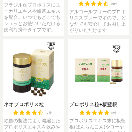
49件
ブラジル産プロポリスにユ
ーカリエキスや甜茶エキス
アルコールフリーのプロポ
を配合。いつでもどこでも
リススプレーですので、ど
シュッとお使いいただける
なたでも安心してお召し上
便利な携帯タイプです。
がりいただけます
ネオプロポリス粒
プロポリス粒+板藍根
17件
5件
独自の製法により濃縮した
プロポリスエキス末に板藍
プロポリスエキスを飲みや
根(ばんらんこん)やローヤ