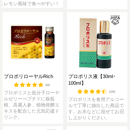
レモン風味で食べやすい！
プロポリローヤルRich
プロポリス液【30ml･
100ml】
4件
10件
プロポリスと低分子ローヤ
ルゼリーぺプチドに板藍
プロポリスを食用アルコー
根、高麗人参、植物発酵エ
ルで丁寧に抽出した商品で
キスを配合した元気応援ド
す。お水などに混ぜてお召
リンク。
し上がりください。