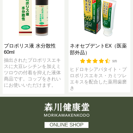
プロポリス液 水分散性
ネオセプデントEX（医薬
60ml
部外品）
抽出されたプロポリスエキ
9件
スに大豆レシチンを加えミ
ヒドロキシアパタイト・プ
ツロウの付着を抑えた液体
ロポリスエキス・カミツレ
商品です。コップをきれい
エキスを配合した薬用歯磨
にお使いいただけます。
き
森川健康堂 MORIKAWAKENKODO
ONLINE SHOP