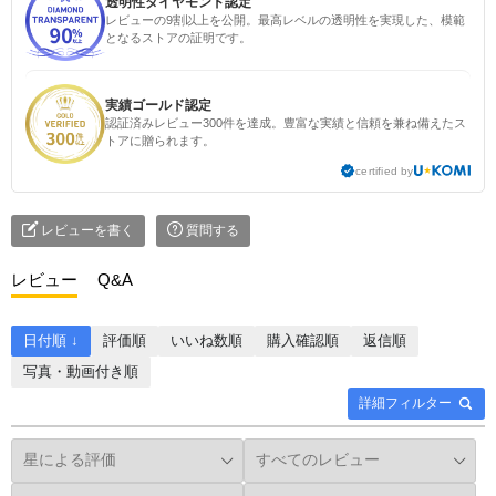
透明性ダイヤモンド認定
レビューの9割以上を公開。最高レベルの透明性を実現した、模範
となるストアの証明です。
実績ゴールド認定
認証済みレビュー300件を達成。豊富な実績と信頼を兼ね備えたス
トアに贈られます。
certified by
レビューを書く
質問する
レビュー
Q&A
日付順 ↓
評価順
いいね数順
購入確認順
返信順
写真・動画付き順
詳細フィルター