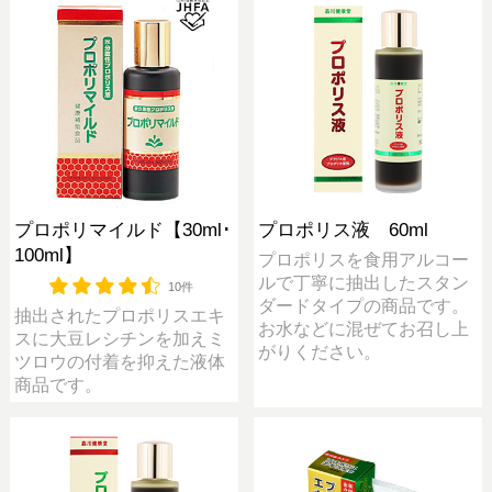
プロポリマイルド【30ml･
プロポリス液 60ml
100ml】
プロポリスを食用アルコー
ルで丁寧に抽出したスタン
10件
ダードタイプの商品です。
抽出されたプロポリスエキ
お水などに混ぜてお召し上
スに大豆レシチンを加えミ
がりください。
ツロウの付着を抑えた液体
商品です。