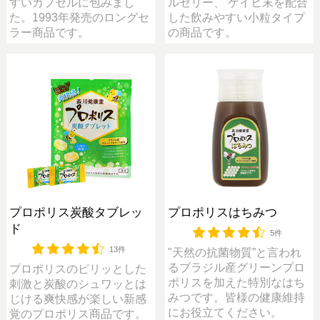
すいカプセルに包みまし
ルゼリー、 ケイヒ末を配合
た。1993年発売のロングセ
した飲みやすい小粒タイプ
ラー商品です。
の商品です。
プロポリス炭酸タブレッ
プロポリスはちみつ
ド
5件
13件
"天然の抗菌物質”と言われ
るブラジル産グリーンプロ
プロポリスのピリッとした
ポリスを加えた特別なはち
刺激と炭酸のシュワッとは
みつです。皆様の健康維持
じける爽快感が楽しい新感
にお役立てください。
覚のプロポリス商品です。