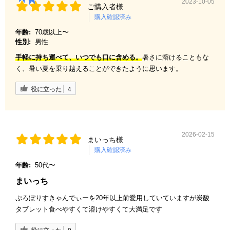
2023-10-05
ご購入者様
購入確認済み
年齢:
70歳以上〜
性別:
男性
手軽に持ち運べて、いつでも口に含める。
暑さに溶けることもな
く、暑い夏を乗り越えることができたように思います。
役に立った
4
2026-02-15
まいっち様
購入確認済み
年齢:
50代〜
まいっち
ぷろぽりすきゃんでぃーを20年以上前愛用していていますが炭酸
タブレット食べやすくて溶けやすくて大満足です
0