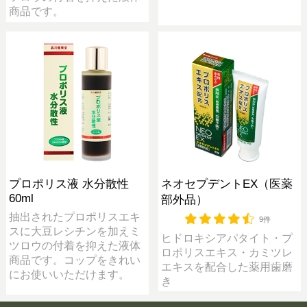
商品です。
プロポリス液 水分散性
ネオセプデントEX（医薬
60ml
部外品）
抽出されたプロポリスエキ
9件
スに大豆レシチンを加えミ
ヒドロキシアパタイト・プ
ツロウの付着を抑えた液体
ロポリスエキス・カミツレ
商品です。コップをきれい
エキスを配合した薬用歯磨
にお使いいただけます。
き