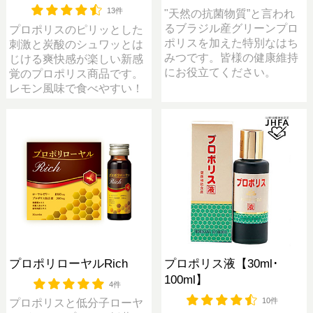
13件
"天然の抗菌物質”と言われ
るブラジル産グリーンプロ
プロポリスのピリッとした
ポリスを加えた特別なはち
刺激と炭酸のシュワッとは
みつです。皆様の健康維持
じける爽快感が楽しい新感
にお役立てください。
覚のプロポリス商品です。
レモン風味で食べやすい！
プロポリローヤルRich
プロポリス液【30ml･
100ml】
4件
10件
プロポリスと低分子ローヤ