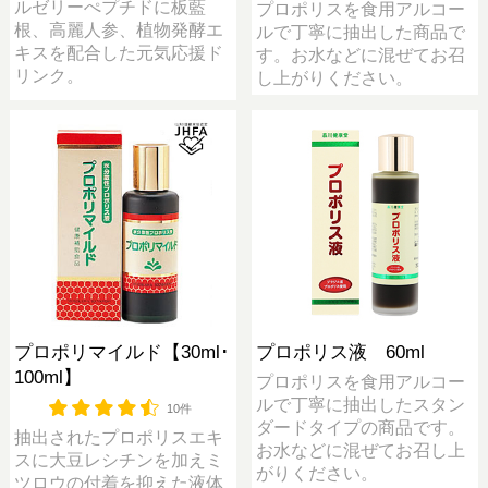
ルゼリーぺプチドに板藍
プロポリスを食用アルコー
根、高麗人参、植物発酵エ
ルで丁寧に抽出した商品で
キスを配合した元気応援ド
す。お水などに混ぜてお召
リンク。
し上がりください。
プロポリマイルド【30ml･
プロポリス液 60ml
100ml】
プロポリスを食用アルコー
ルで丁寧に抽出したスタン
10件
ダードタイプの商品です。
抽出されたプロポリスエキ
お水などに混ぜてお召し上
スに大豆レシチンを加えミ
がりください。
ツロウの付着を抑えた液体