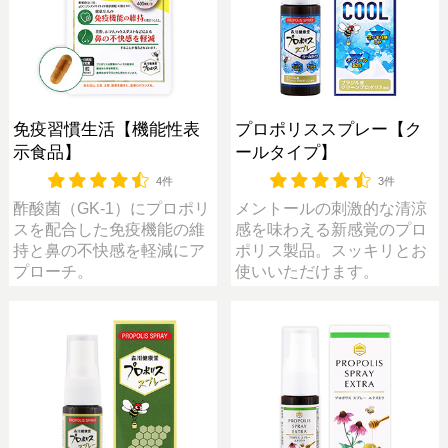
免疫習慣生活【機能性表
プロポリススプレー【ク
示食品】
ールタイプ】
4件
3件
酢酸菌（GK-1）にプロポリ
メントールの刺激的な清涼
スを配合した免疫機能の維
感を味わえる新感覚のプロ
持と鼻の不快感を軽減にア
ポリス製品。スッキリとお
プローチ。
使いいただけます。