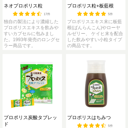
ネオプロポリス粒
プロポリス粒+板藍根
17件
5件
独自の製法により濃縮した
プロポリスエキス末に板藍
プロポリスエキスを飲みや
根(ばんらんこん)やローヤ
すいカプセルに包みまし
ルゼリー、 ケイヒ末を配合
た。1993年発売のロングセ
した飲みやすい小粒タイプ
ラー商品です。
の商品です。
プロポリス炭酸タブレッ
プロポリスはちみつ
ド
5件