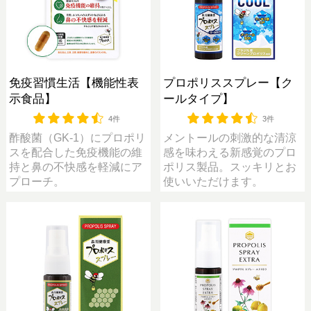
免疫習慣生活【機能性表
プロポリススプレー【ク
示食品】
ールタイプ】
4件
3件
酢酸菌（GK-1）にプロポリ
メントールの刺激的な清涼
スを配合した免疫機能の維
感を味わえる新感覚のプロ
持と鼻の不快感を軽減にア
ポリス製品。スッキリとお
プローチ。
使いいただけます。